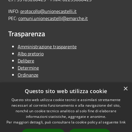
INFO:
protocollo@unionecastelli.it
PEC:
comuni.unionecastelli@emarche.it
Trasparenza
Amministrazione trasparente
Albo pretorio
Delibere
Determine
Ordinanze
×
Questo sito web utilizza cookie
Questo sito web utilizza cookie tecnici e assimilati strettamente
RSS
Copyright © 2026 • Unione
necessari al corretto funzionamento e alla navigazione del sito,
Accessibilità
Terra dei Castelli • Powered by
nonché un cookie tecnico analitico al solo fine di elaborare
Privacy
Municipium
Accesso
informazioni statistiche, aggregate e anonime.
•
Per maggiori dettagli, può consultare la cookie policy al seguente
link
Cookie
redazione
Mappa del sito