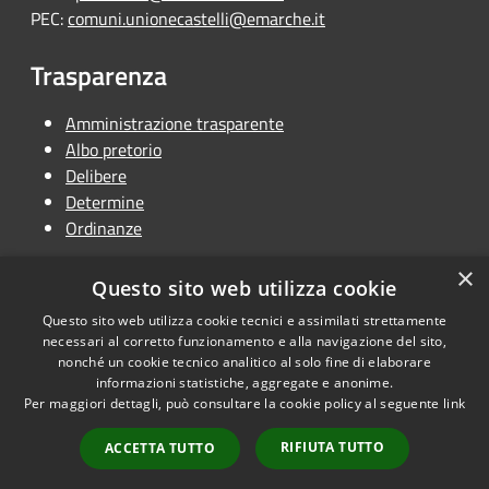
PEC:
comuni.unionecastelli@emarche.it
Trasparenza
Amministrazione trasparente
Albo pretorio
Delibere
Determine
Ordinanze
×
Questo sito web utilizza cookie
Questo sito web utilizza cookie tecnici e assimilati strettamente
RSS
Copyright © 2026 • Unione
necessari al corretto funzionamento e alla navigazione del sito,
Accessibilità
Terra dei Castelli • Powered by
nonché un cookie tecnico analitico al solo fine di elaborare
Privacy
Municipium
Accesso
informazioni statistiche, aggregate e anonime.
•
Per maggiori dettagli, può consultare la cookie policy al seguente
link
Cookie
redazione
Mappa del sito
RIFIUTA TUTTO
ACCETTA TUTTO
Dichiarazione di