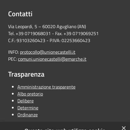
Contatti
Via Leopardi, 5 – 60020 Agugliano (AN)
Tel. +39 0719068031 - Fax. +39 0719069251
C.F.: 93103260423 - P.IVA: 02253660423
INFO:
protocollo@unionecastelli.it
PEC:
comuni.unionecastelli@emarche.it
Trasparenza
Amministrazione trasparente
Albo pretorio
Delibere
Determine
Ordinanze
×