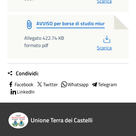
Scarica
AVVISO per borse di studio miur
PDF
Allegato 422.74 KB
formato pdf
Scarica
Condividi:
Facebook
Twitter
Whatsapp
Telegram
LinkedIn
Unione Terra dei Castelli