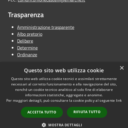
Trasparenza
Amministrazione trasparente
Albo pretorio
Delibere
Determine
Ordinanze
×
Questo sito web utilizza cookie
Questo sito web utilizza cookie tecnici e assimilati strettamente
RSS
Copyright © 2026 • Unione
necessari al corretto funzionamento e alla navigazione del sito,
Accessibilità
Terra dei Castelli • Powered by
nonché un cookie tecnico analitico al solo fine di elaborare
Privacy
Municipium
Accesso
informazioni statistiche, aggregate e anonime.
•
Per maggiori dettagli, può consultare la cookie policy al seguente
link
Cookie
redazione
Mappa del sito
RIFIUTA TUTTO
ACCETTA TUTTO
Dichiarazione di
accessibilità
MOSTRA DETTAGLI