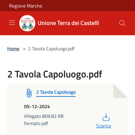
Salta al contenuto principale
Regione Marche
Unione Terra dei Castelli
Home
>
2 Tavola Capoluogo.pdf
2 Tavola Capoluogo.pdf
2 Tavola Capoluogo
05-12-2024
PDF
Allegato 809.82 KB
formato pdf
Scarica