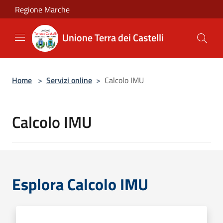
Salta al contenuto principale
Regione Marche
Unione Terra dei Castelli
Home
>
Servizi online
>
Calcolo IMU
Calcolo IMU
Esplora Calcolo IMU