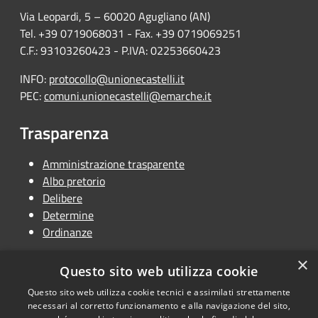
Via Leopardi, 5 – 60020 Agugliano (AN)
Tel. +39 0719068031 - Fax. +39 0719069251
C.F.: 93103260423 - P.IVA: 02253660423
INFO:
protocollo@unionecastelli.it
PEC:
comuni.unionecastelli@emarche.it
Trasparenza
Amministrazione trasparente
Albo pretorio
Delibere
Determine
Ordinanze
×
Questo sito web utilizza cookie
Questo sito web utilizza cookie tecnici e assimilati strettamente
RSS
Copyright © 2026 • Unione
necessari al corretto funzionamento e alla navigazione del sito,
Accessibilità
Terra dei Castelli • Powered by