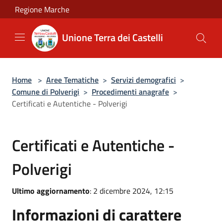
Salta al contenuto principale
Regione Marche
Unione Terra dei Castelli
Home
>
Aree Tematiche
>
Servizi demografici
>
Comune di Polverigi
>
Procedimenti anagrafe
>
Certificati e Autentiche - Polverigi
Certificati e Autentiche -
Polverigi
Ultimo aggiornamento
: 2 dicembre 2024, 12:15
Informazioni di carattere