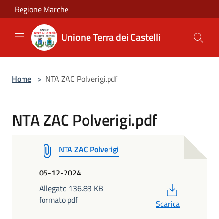
Salta al contenuto principale
Regione Marche
Unione Terra dei Castelli
Home
>
NTA ZAC Polverigi.pdf
NTA ZAC Polverigi.pdf
NTA ZAC Polverigi
05-12-2024
PDF
Allegato 136.83 KB
formato pdf
Scarica