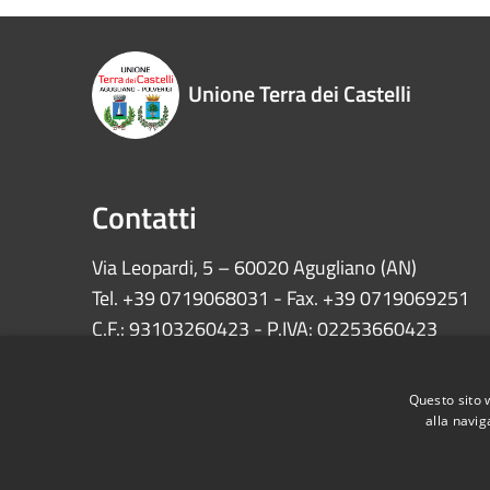
Unione Terra dei Castelli
Contatti
Via Leopardi, 5 – 60020 Agugliano (AN)
Tel. +39 0719068031 - Fax. +39 0719069251
C.F.: 93103260423 - P.IVA: 02253660423
INFO:
protocollo@unionecastelli.it
Questo sito 
PEC:
comuni.unionecastelli@emarche.it
alla navig