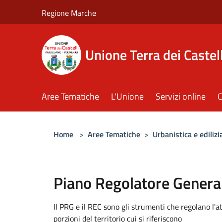
Salta al contenuto principale
Regione Marche
Unione Terra dei Castell
Aree Tematiche
L'Unione
Servizi online
C
Home
>
Aree Tematiche
>
Urbanistica e edilizi
Piano Regolatore General
Il PRG e il REC sono gli strumenti che regolano l'at
porzioni del territorio cui si riferiscono