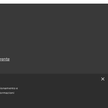
rente
×
nzionamento e
nformazioni