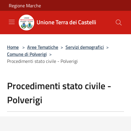
Salta al contenuto principale
Regione Marche
Unione Terra dei Castelli
Home
>
Aree Tematiche
>
Servizi demografici
>
Comune di Polverigi
>
Procedimenti stato civile - Polverigi
Procedimenti stato civile -
Polverigi