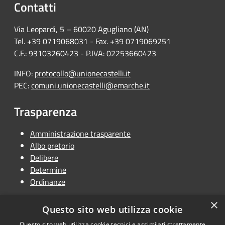
Contatti
Via Leopardi, 5 – 60020 Agugliano (AN)
Tel. +39 0719068031 - Fax. +39 0719069251
C.F.: 93103260423 - P.IVA: 02253660423
INFO:
protocollo@unionecastelli.it
PEC:
comuni.unionecastelli@emarche.it
Trasparenza
Amministrazione trasparente
Albo pretorio
Delibere
Determine
Ordinanze
×
Questo sito web utilizza cookie
Questo sito web utilizza cookie tecnici e assimilati strettamente