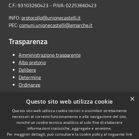
C.F.: 93103260423 - P.IVA: 02253660423
INFO:
protocollo@unionecastelli.it
PEC:
comuni.unionecastelli@emarche.it
Trasparenza
Amministrazione trasparente
Albo pretorio
Delibere
Determine
Ordinanze
×
Questo sito web utilizza cookie
Questo sito web utilizza cookie tecnici e assimilati strettamente
RSS
Copyright © 2026 • Unione
necessari al corretto funzionamento e alla navigazione del sito,
Accessibilità
Terra dei Castelli • Powered by
nonché un cookie tecnico analitico al solo fine di elaborare
informazioni statistiche, aggregate e anonime.
Privacy
Municipium
Accesso
•
Per maggiori dettagli, può consultare la cookie policy al seguente
link
Cookie
redazione