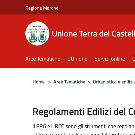
Salta al contenuto principale
Regione Marche
Unione Terra dei Castell
Aree Tematiche
L'Unione
Servizi online
C
Home
>
Aree Tematiche
>
Urbanistica e edilizi
Regolamenti Edilizi del 
Il PRG e il REC sono gli strumenti che regolano
utilizzo o tutela delle porzioni del territorio cu