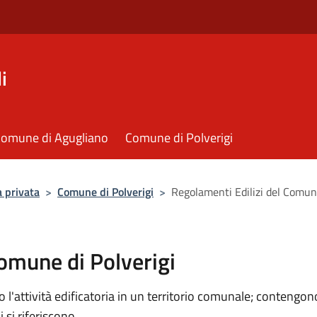
i
omune di Agugliano
Comune di Polverigi
a privata
>
Comune di Polverigi
>
Regolamenti Edilizi del Comune
Comune di Polverigi
 l'attività edificatoria in un territorio comunale; contengono
i si riferiscono