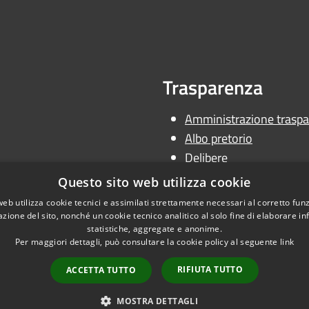
Trasparenza
Amministrazione traspa
Albo pretorio
Delibere
Determine
Questo sito web utilizza cookie
Ordinanze
web utilizza cookie tecnici e assimilati strettamente necessari al corretto fu
azione del sito, nonché un cookie tecnico analitico al solo fine di elaborare i
statistiche, aggregate e anonime.
Per maggiori dettagli, può consultare la cookie policy al seguente
link
RIFIUTA TUTTO
ACCETTA TUTTO
l sito
Copyright © 2026 • Uni
MOSTRA DETTAGLI