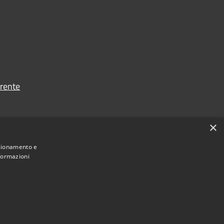
rente
×
nzionamento e
nformazioni
Municipium
Accesso
one Terra dei Castelli • Powered by
•
redazione