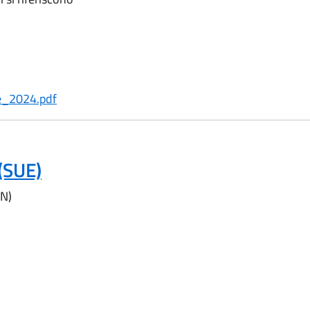
e_2024.pdf
 (SUE)
AN)