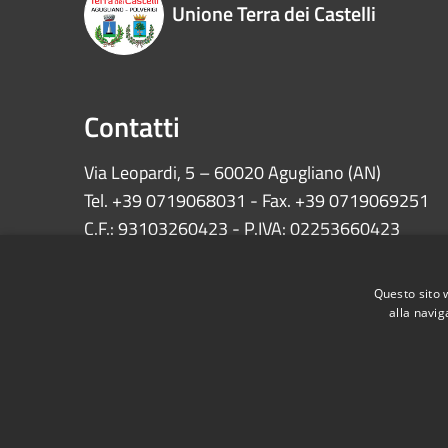
Unione Terra dei Castelli
Contatti
Via Leopardi, 5 – 60020 Agugliano (AN)
Tel. +39 0719068031 - Fax. +39 0719069251
C.F.: 93103260423 - P.IVA: 02253660423
INFO:
protocollo@unionecastelli.it
Questo sito 
PEC:
comuni.unionecastelli@emarche.it
alla navig
RSS
Accessibilità
Privacy
Cookie
Mappa de
Dichiarazione di accessibilità