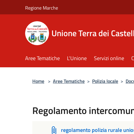
Salta al contenuto principale
Regione Marche
Unione Terra dei Castell
Aree Tematiche
L'Unione
Servizi online
C
Home
>
Aree Tematiche
>
Polizia locale
>
Doc
Regolamento intercomuna
regolamento polizia rurale uni