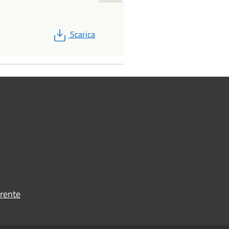
PDF
Scarica
rente