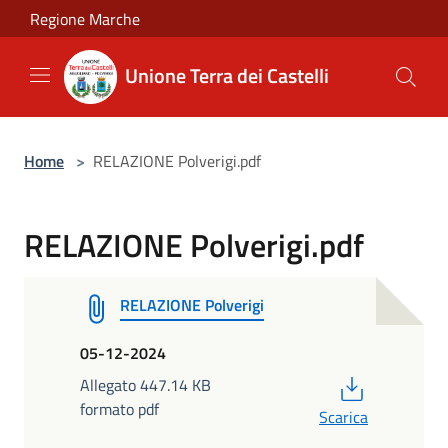
Salta al contenuto principale
Regione Marche
Unione Terra dei Castelli
Home
>
RELAZIONE Polverigi.pdf
RELAZIONE Polverigi.pdf
RELAZIONE Polverigi
05-12-2024
PDF
Allegato 447.14 KB
formato pdf
Scarica