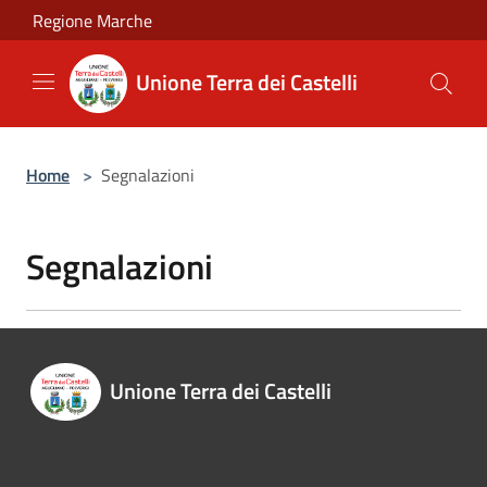
Salta al contenuto principale
Regione Marche
Unione Terra dei Castelli
Home
>
Segnalazioni
Segnalazioni
Unione Terra dei Castelli