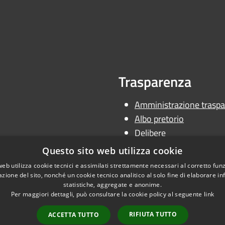
Trasparenza
Amministrazione traspa
Albo pretorio
Delibere
Determine
Questo sito web utilizza cookie
Ordinanze
web utilizza cookie tecnici e assimilati strettamente necessari al corretto fu
azione del sito, nonché un cookie tecnico analitico al solo fine di elaborare i
statistiche, aggregate e anonime.
Per maggiori dettagli, può consultare la cookie policy al seguente
link
RIFIUTA TUTTO
ACCETTA TUTTO
l sito
Copyright © 2026 • Uni