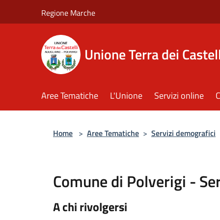
Salta al contenuto principale
Regione Marche
Unione Terra dei Castell
Aree Tematiche
L'Unione
Servizi online
C
Home
>
Aree Tematiche
>
Servizi demografici
Comune di Polverigi - Se
A chi rivolgersi