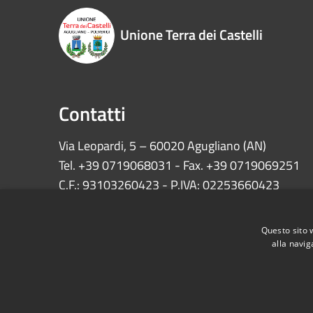
Unione Terra dei Castelli
Contatti
Via Leopardi, 5 – 60020 Agugliano (AN)
Tel. +39 0719068031 - Fax. +39 0719069251
C.F.: 93103260423 - P.IVA: 02253660423
INFO:
protocollo@unionecastelli.it
Questo sito 
PEC:
comuni.unionecastelli@emarche.it
alla navig
RSS
Accessibilità
Privacy
Cookie
Mappa de