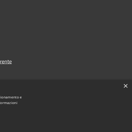
rente
×
nzionamento e
nformazioni
Municipium
Accesso
one Terra dei Castelli • Powered by
•