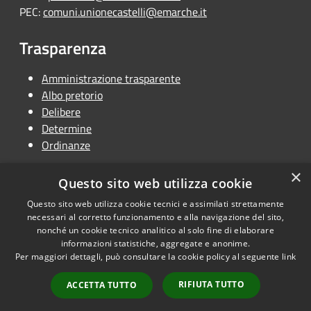
PEC:
comuni.unionecastelli@emarche.it
Trasparenza
Amministrazione trasparente
Albo pretorio
Delibere
Determine
Ordinanze
×
Questo sito web utilizza cookie
Questo sito web utilizza cookie tecnici e assimilati strettamente
RSS
Copyright © 2026 • Unione
necessari al corretto funzionamento e alla navigazione del sito,
Accessibilità
Terra dei Castelli • Powered by
nonché un cookie tecnico analitico al solo fine di elaborare
Privacy
Municipium
Accesso
informazioni statistiche, aggregate e anonime.
•
Per maggiori dettagli, può consultare la cookie policy al seguente
link
Cookie
redazione
Mappa del sito
RIFIUTA TUTTO
ACCETTA TUTTO
Dichiarazione di