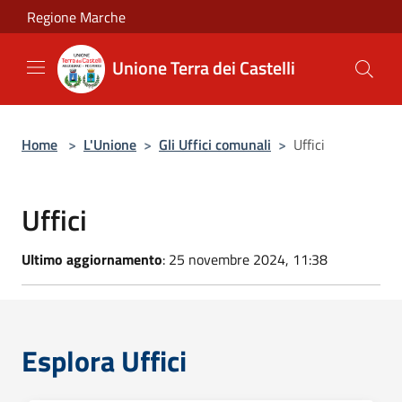
Salta al contenuto principale
Regione Marche
Unione Terra dei Castelli
Home
>
L'Unione
>
Gli Uffici comunali
>
Uffici
Uffici
Ultimo aggiornamento
: 25 novembre 2024, 11:38
Esplora Uffici